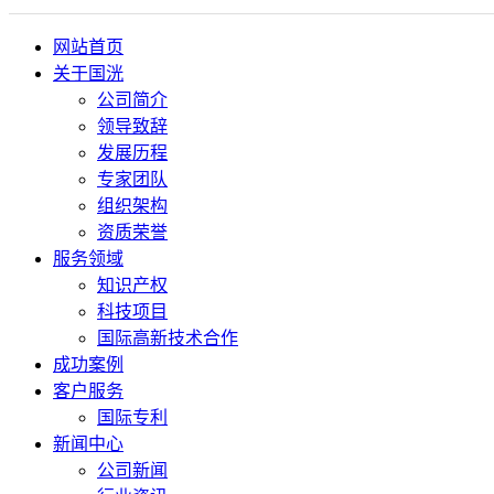
网站首页
关于国洸
公司简介
领导致辞
发展历程
专家团队
组织架构
资质荣誉
服务领域
知识产权
科技项目
国际高新技术合作
成功案例
客户服务
国际专利
新闻中心
公司新闻