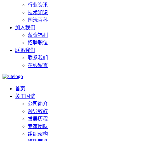
行业资讯
技术知识
国洸百科
加入我们
薪资福利
招聘职位
联系我们
联系我们
在线留言
首页
关于国洸
公司简介
领导致辞
发展历程
专家团队
组织架构