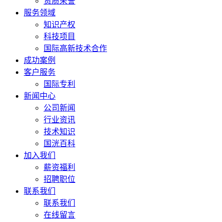
资质荣誉
服务领域
知识产权
科技项目
国际高新技术合作
成功案例
客户服务
国际专利
新闻中心
公司新闻
行业资讯
技术知识
国洸百科
加入我们
薪资福利
招聘职位
联系我们
联系我们
在线留言