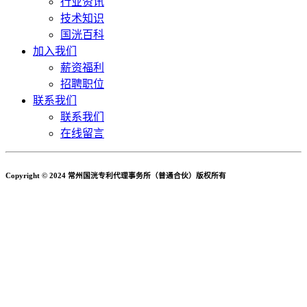
行业资讯
技术知识
国洸百科
加入我们
薪资福利
招聘职位
联系我们
联系我们
在线留言
Copyright © 2024 常州国洸专利代理事务所（普通合伙）版权所有