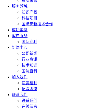
资质荣誉
服务领域
知识产权
科技项目
国际高新技术合作
成功案例
客户服务
国际专利
新闻中心
公司新闻
行业资讯
技术知识
国洸百科
加入我们
薪资福利
招聘职位
联系我们
联系我们
在线留言