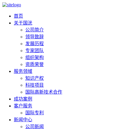
首页
关于国洸
公司简介
领导致辞
发展历程
专家团队
组织架构
资质荣誉
服务领域
知识产权
科技项目
国际高新技术合作
成功案例
客户服务
国际专利
新闻中心
公司新闻