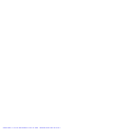
首页
服务领域
拨打电话
联系我们