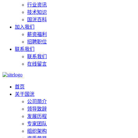
行业资讯
技术知识
国洸百科
加入我们
薪资福利
招聘职位
联系我们
联系我们
在线留言
首页
关于国洸
公司简介
领导致辞
发展历程
专家团队
组织架构