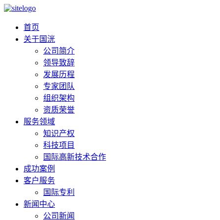
首页
关于国洸
公司简介
领导致辞
发展历程
专家团队
组织架构
资质荣誉
服务领域
知识产权
科技项目
国际高新技术合作
成功案例
客户服务
国际专利
新闻中心
公司新闻