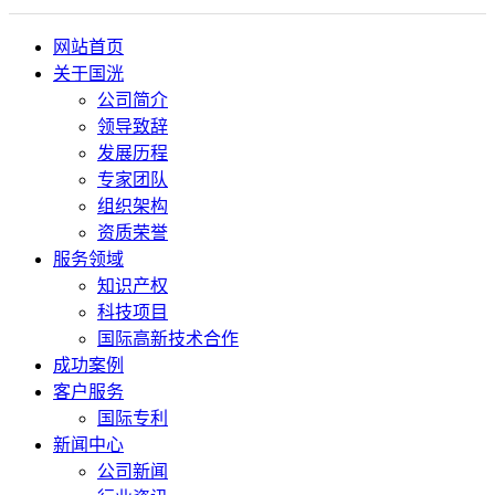
网站首页
关于国洸
公司简介
领导致辞
发展历程
专家团队
组织架构
资质荣誉
服务领域
知识产权
科技项目
国际高新技术合作
成功案例
客户服务
国际专利
新闻中心
公司新闻