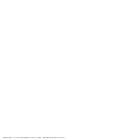
首页
服务领域
拨打电话
联系我们