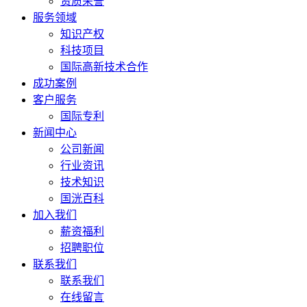
资质荣誉
服务领域
知识产权
科技项目
国际高新技术合作
成功案例
客户服务
国际专利
新闻中心
公司新闻
行业资讯
技术知识
国洸百科
加入我们
薪资福利
招聘职位
联系我们
联系我们
在线留言