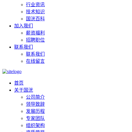
行业资讯
技术知识
国洸百科
加入我们
薪资福利
招聘职位
联系我们
联系我们
在线留言
首页
关于国洸
公司简介
领导致辞
发展历程
专家团队
组织架构