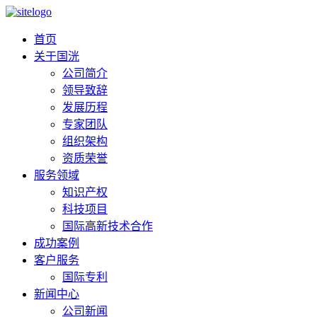
首页
关于国洸
公司简介
领导致辞
发展历程
专家团队
组织架构
资质荣誉
服务领域
知识产权
科技项目
国际高新技术合作
成功案例
客户服务
国际专利
新闻中心
公司新闻