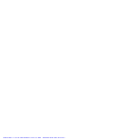
首页
服务领域
拨打电话
联系我们