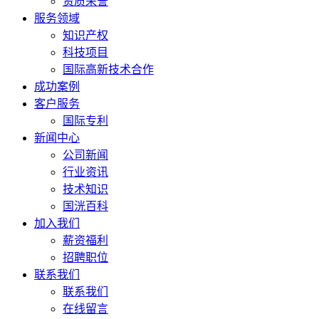
资质荣誉
服务领域
知识产权
科技项目
国际高新技术合作
成功案例
客户服务
国际专利
新闻中心
公司新闻
行业资讯
技术知识
国洸百科
加入我们
薪资福利
招聘职位
联系我们
联系我们
在线留言