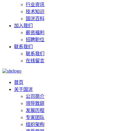
行业资讯
技术知识
国洸百科
加入我们
薪资福利
招聘职位
联系我们
联系我们
在线留言
首页
关于国洸
公司简介
领导致辞
发展历程
专家团队
组织架构