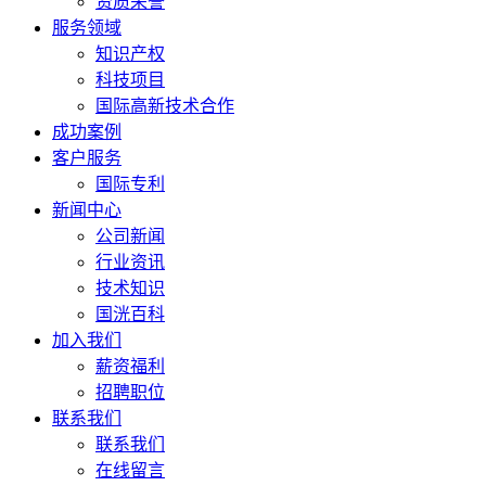
资质荣誉
服务领域
知识产权
科技项目
国际高新技术合作
成功案例
客户服务
国际专利
新闻中心
公司新闻
行业资讯
技术知识
国洸百科
加入我们
薪资福利
招聘职位
联系我们
联系我们
在线留言