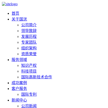
首页
关于国洸
公司简介
领导致辞
发展历程
专家团队
组织架构
资质荣誉
服务领域
知识产权
科技项目
国际高新技术合作
成功案例
客户服务
国际专利
新闻中心
公司新闻