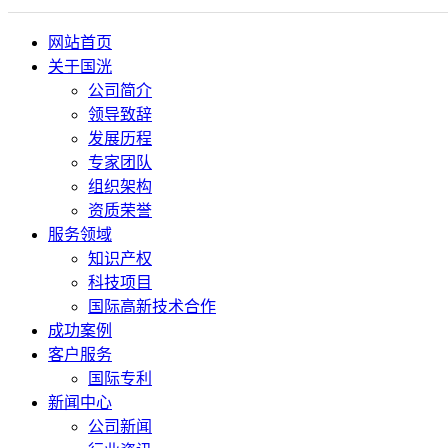
网站首页
关于国洸
公司简介
领导致辞
发展历程
专家团队
组织架构
资质荣誉
服务领域
知识产权
科技项目
国际高新技术合作
成功案例
客户服务
国际专利
新闻中心
公司新闻