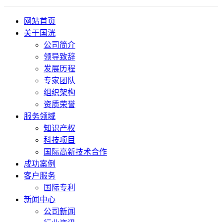
网站首页
关于国洸
公司简介
领导致辞
发展历程
专家团队
组织架构
资质荣誉
服务领域
知识产权
科技项目
国际高新技术合作
成功案例
客户服务
国际专利
新闻中心
公司新闻