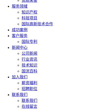
资质荣誉
服务领域
知识产权
科技项目
国际高新技术合作
成功案例
客户服务
国际专利
新闻中心
公司新闻
行业资讯
技术知识
国洸百科
加入我们
薪资福利
招聘职位
联系我们
联系我们
在线留言