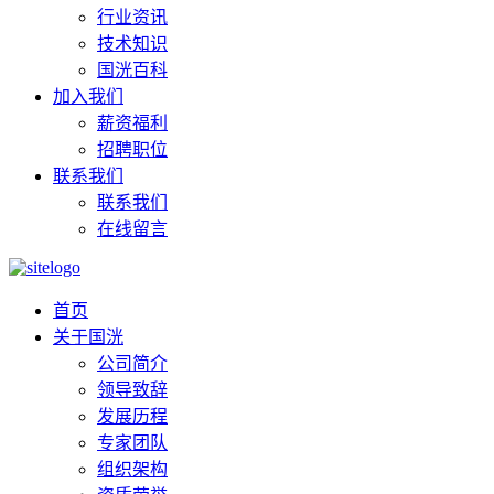
行业资讯
技术知识
国洸百科
加入我们
薪资福利
招聘职位
联系我们
联系我们
在线留言
首页
关于国洸
公司简介
领导致辞
发展历程
专家团队
组织架构