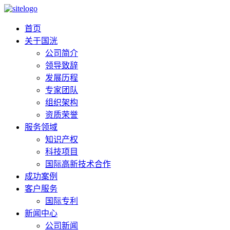
首页
关于国洸
公司简介
领导致辞
发展历程
专家团队
组织架构
资质荣誉
服务领域
知识产权
科技项目
国际高新技术合作
成功案例
客户服务
国际专利
新闻中心
公司新闻