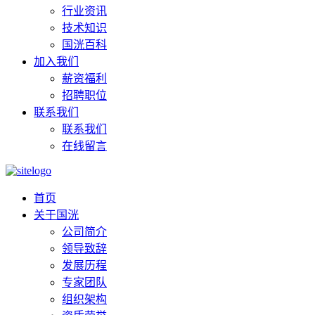
行业资讯
技术知识
国洸百科
加入我们
薪资福利
招聘职位
联系我们
联系我们
在线留言
首页
关于国洸
公司简介
领导致辞
发展历程
专家团队
组织架构