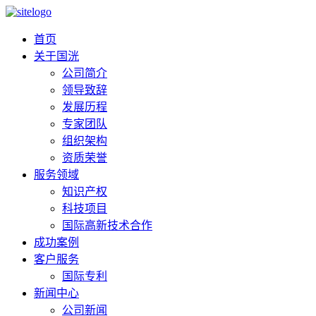
首页
关于国洸
公司简介
领导致辞
发展历程
专家团队
组织架构
资质荣誉
服务领域
知识产权
科技项目
国际高新技术合作
成功案例
客户服务
国际专利
新闻中心
公司新闻