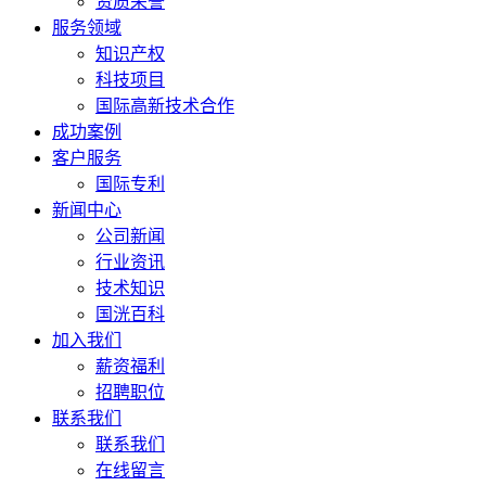
资质荣誉
服务领域
知识产权
科技项目
国际高新技术合作
成功案例
客户服务
国际专利
新闻中心
公司新闻
行业资讯
技术知识
国洸百科
加入我们
薪资福利
招聘职位
联系我们
联系我们
在线留言