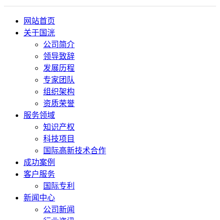
网站首页
关于国洸
公司简介
领导致辞
发展历程
专家团队
组织架构
资质荣誉
服务领域
知识产权
科技项目
国际高新技术合作
成功案例
客户服务
国际专利
新闻中心
公司新闻