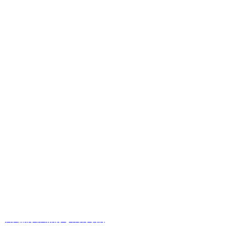
首页
服务领域
拨打电话
联系我们