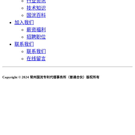
行业资讯
技术知识
国洸百科
加入我们
薪资福利
招聘职位
联系我们
联系我们
在线留言
Copyright © 2024 常州国洸专利代理事务所（普通合伙）版权所有