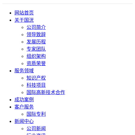
网站首页
关于国洸
公司简介
领导致辞
发展历程
专家团队
组织架构
资质荣誉
服务领域
知识产权
科技项目
国际高新技术合作
成功案例
客户服务
国际专利
新闻中心
公司新闻