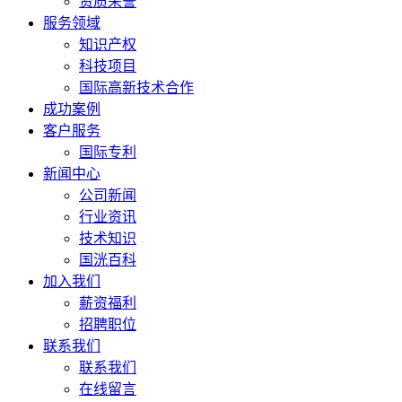
资质荣誉
服务领域
知识产权
科技项目
国际高新技术合作
成功案例
客户服务
国际专利
新闻中心
公司新闻
行业资讯
技术知识
国洸百科
加入我们
薪资福利
招聘职位
联系我们
联系我们
在线留言