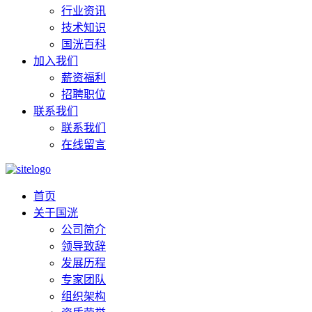
行业资讯
技术知识
国洸百科
加入我们
薪资福利
招聘职位
联系我们
联系我们
在线留言
首页
关于国洸
公司简介
领导致辞
发展历程
专家团队
组织架构