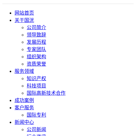
网站首页
关于国洸
公司简介
领导致辞
发展历程
专家团队
组织架构
资质荣誉
服务领域
知识产权
科技项目
国际高新技术合作
成功案例
客户服务
国际专利
新闻中心
公司新闻