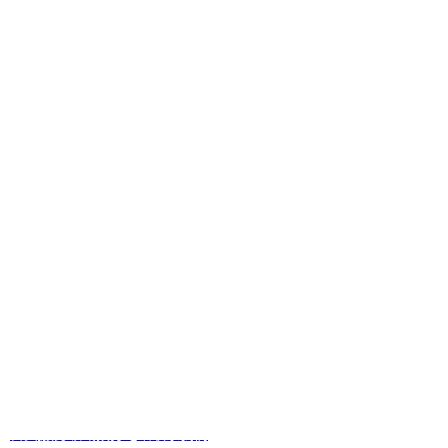
首页
服务领域
拨打电话
联系我们