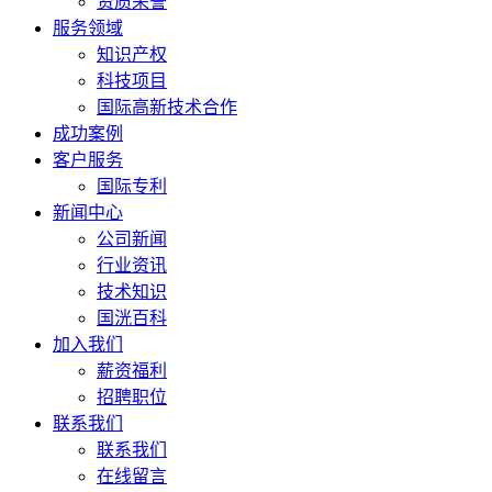
资质荣誉
服务领域
知识产权
科技项目
国际高新技术合作
成功案例
客户服务
国际专利
新闻中心
公司新闻
行业资讯
技术知识
国洸百科
加入我们
薪资福利
招聘职位
联系我们
联系我们
在线留言