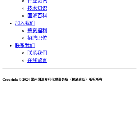
行业资讯
技术知识
国洸百科
加入我们
薪资福利
招聘职位
联系我们
联系我们
在线留言
Copyright © 2024 常州国洸专利代理事务所（普通合伙）版权所有