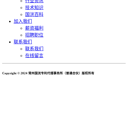
行业资讯
技术知识
国洸百科
加入我们
薪资福利
招聘职位
联系我们
联系我们
在线留言
Copyright © 2024 常州国洸专利代理事务所（普通合伙）版权所有