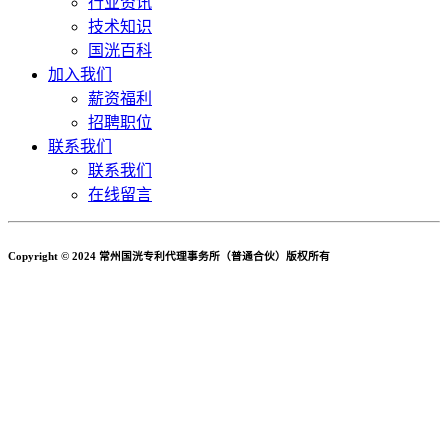
行业资讯
技术知识
国洸百科
加入我们
薪资福利
招聘职位
联系我们
联系我们
在线留言
Copyright © 2024 常州国洸专利代理事务所（普通合伙）版权所有