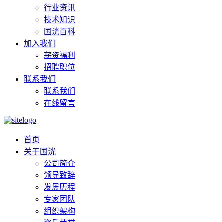
行业资讯
技术知识
国洸百科
加入我们
薪资福利
招聘职位
联系我们
联系我们
在线留言
首页
关于国洸
公司简介
领导致辞
发展历程
专家团队
组织架构