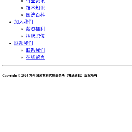
行业资讯
技术知识
国洸百科
加入我们
薪资福利
招聘职位
联系我们
联系我们
在线留言
Copyright © 2024 常州国洸专利代理事务所（普通合伙）版权所有