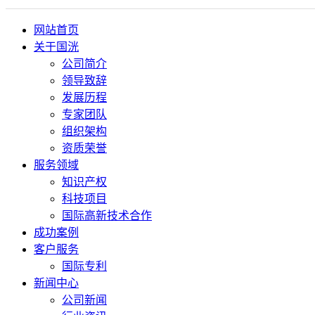
网站首页
关于国洸
公司简介
领导致辞
发展历程
专家团队
组织架构
资质荣誉
服务领域
知识产权
科技项目
国际高新技术合作
成功案例
客户服务
国际专利
新闻中心
公司新闻