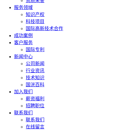
资质荣誉
服务领域
知识产权
科技项目
国际高新技术合作
成功案例
客户服务
国际专利
新闻中心
公司新闻
行业资讯
技术知识
国洸百科
加入我们
薪资福利
招聘职位
联系我们
联系我们
在线留言