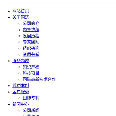
网站首页
关于国洸
公司简介
领导致辞
发展历程
专家团队
组织架构
资质荣誉
服务领域
知识产权
科技项目
国际高新技术合作
成功案例
客户服务
国际专利
新闻中心
公司新闻