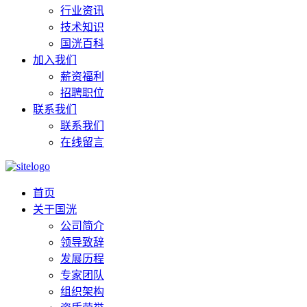
行业资讯
技术知识
国洸百科
加入我们
薪资福利
招聘职位
联系我们
联系我们
在线留言
首页
关于国洸
公司简介
领导致辞
发展历程
专家团队
组织架构