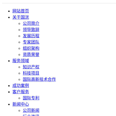
网站首页
关于国洸
公司简介
领导致辞
发展历程
专家团队
组织架构
资质荣誉
服务领域
知识产权
科技项目
国际高新技术合作
成功案例
客户服务
国际专利
新闻中心
公司新闻