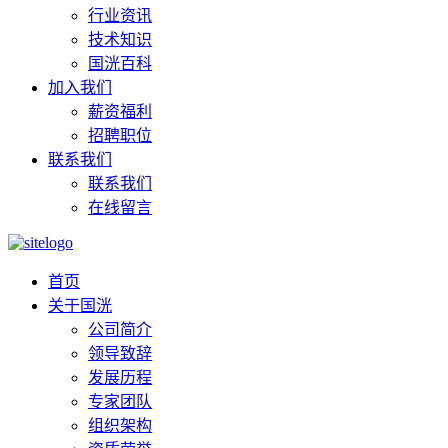
行业资讯
技术知识
国洸百科
加入我们
薪资福利
招聘职位
联系我们
联系我们
在线留言
首页
关于国洸
公司简介
领导致辞
发展历程
专家团队
组织架构