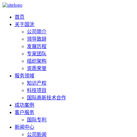
首页
关于国洸
公司简介
领导致辞
发展历程
专家团队
组织架构
资质荣誉
服务领域
知识产权
科技项目
国际高新技术合作
成功案例
客户服务
国际专利
新闻中心
公司新闻