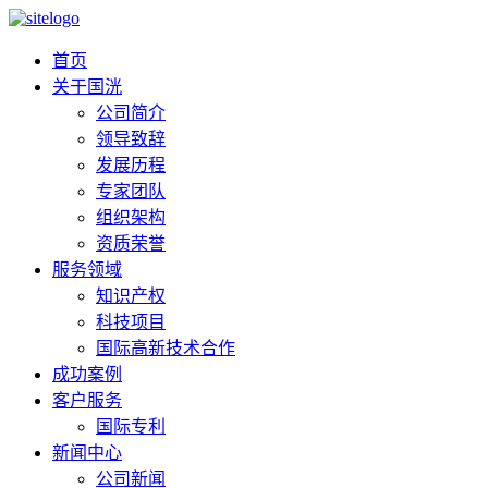
首页
关于国洸
公司简介
领导致辞
发展历程
专家团队
组织架构
资质荣誉
服务领域
知识产权
科技项目
国际高新技术合作
成功案例
客户服务
国际专利
新闻中心
公司新闻