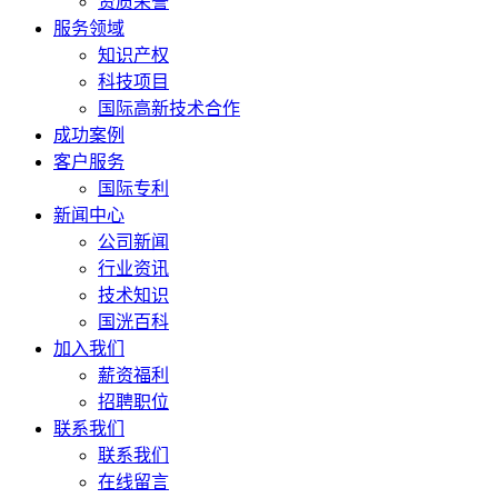
资质荣誉
服务领域
知识产权
科技项目
国际高新技术合作
成功案例
客户服务
国际专利
新闻中心
公司新闻
行业资讯
技术知识
国洸百科
加入我们
薪资福利
招聘职位
联系我们
联系我们
在线留言