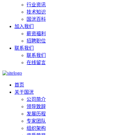
行业资讯
技术知识
国洸百科
加入我们
薪资福利
招聘职位
联系我们
联系我们
在线留言
首页
关于国洸
公司简介
领导致辞
发展历程
专家团队
组织架构