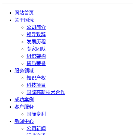
网站首页
关于国洸
公司简介
领导致辞
发展历程
专家团队
组织架构
资质荣誉
服务领域
知识产权
科技项目
国际高新技术合作
成功案例
客户服务
国际专利
新闻中心
公司新闻