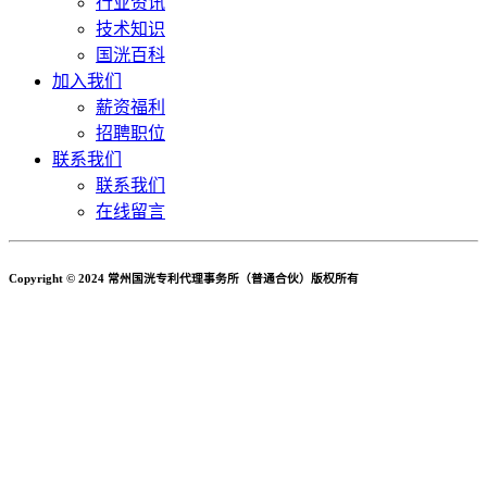
行业资讯
技术知识
国洸百科
加入我们
薪资福利
招聘职位
联系我们
联系我们
在线留言
Copyright © 2024 常州国洸专利代理事务所（普通合伙）版权所有