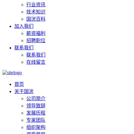
行业资讯
技术知识
国洸百科
加入我们
薪资福利
招聘职位
联系我们
联系我们
在线留言
首页
关于国洸
公司简介
领导致辞
发展历程
专家团队
组织架构