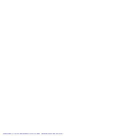
首页
服务领域
拨打电话
联系我们