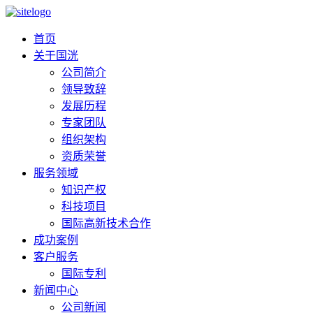
首页
关于国洸
公司简介
领导致辞
发展历程
专家团队
组织架构
资质荣誉
服务领域
知识产权
科技项目
国际高新技术合作
成功案例
客户服务
国际专利
新闻中心
公司新闻