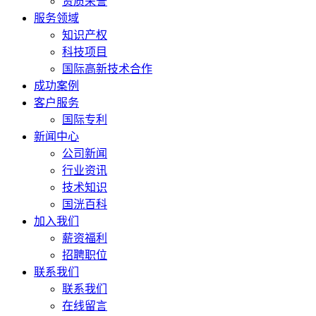
资质荣誉
服务领域
知识产权
科技项目
国际高新技术合作
成功案例
客户服务
国际专利
新闻中心
公司新闻
行业资讯
技术知识
国洸百科
加入我们
薪资福利
招聘职位
联系我们
联系我们
在线留言