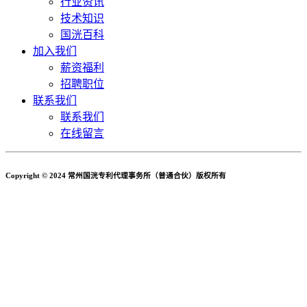
行业资讯
技术知识
国洸百科
加入我们
薪资福利
招聘职位
联系我们
联系我们
在线留言
Copyright © 2024 常州国洸专利代理事务所（普通合伙）版权所有