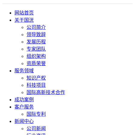
网站首页
关于国洸
公司简介
领导致辞
发展历程
专家团队
组织架构
资质荣誉
服务领域
知识产权
科技项目
国际高新技术合作
成功案例
客户服务
国际专利
新闻中心
公司新闻