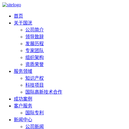
首页
关于国洸
公司简介
领导致辞
发展历程
专家团队
组织架构
资质荣誉
服务领域
知识产权
科技项目
国际高新技术合作
成功案例
客户服务
国际专利
新闻中心
公司新闻