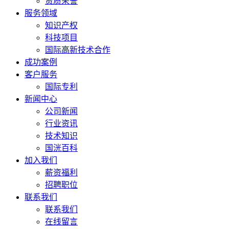
资质荣誉
服务领域
知识产权
科技项目
国际高新技术合作
成功案例
客户服务
国际专利
新闻中心
公司新闻
行业资讯
技术知识
国洸百科
加入我们
薪资福利
招聘职位
联系我们
联系我们
在线留言