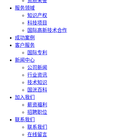
资质荣誉
服务领域
知识产权
科技项目
国际高新技术合作
成功案例
客户服务
国际专利
新闻中心
公司新闻
行业资讯
技术知识
国洸百科
加入我们
薪资福利
招聘职位
联系我们
联系我们
在线留言