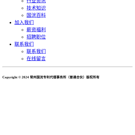
行业资讯
技术知识
国洸百科
加入我们
薪资福利
招聘职位
联系我们
联系我们
在线留言
Copyright © 2024 常州国洸专利代理事务所（普通合伙）版权所有