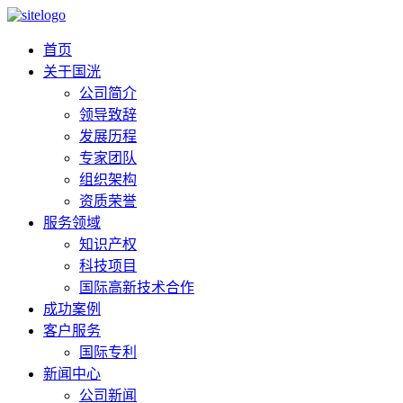
首页
关于国洸
公司简介
领导致辞
发展历程
专家团队
组织架构
资质荣誉
服务领域
知识产权
科技项目
国际高新技术合作
成功案例
客户服务
国际专利
新闻中心
公司新闻