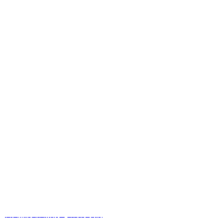
首页
服务领域
拨打电话
联系我们