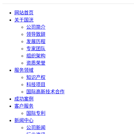
网站首页
关于国洸
公司简介
领导致辞
发展历程
专家团队
组织架构
资质荣誉
服务领域
知识产权
科技项目
国际高新技术合作
成功案例
客户服务
国际专利
新闻中心
公司新闻