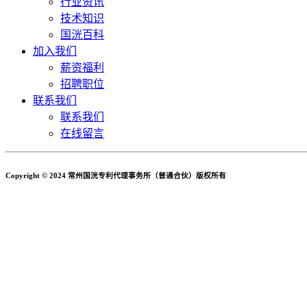
行业资讯
技术知识
国洸百科
加入我们
薪资福利
招聘职位
联系我们
联系我们
在线留言
Copyright © 2024 常州国洸专利代理事务所（普通合伙）版权所有