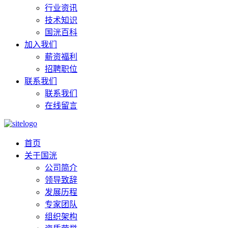
行业资讯
技术知识
国洸百科
加入我们
薪资福利
招聘职位
联系我们
联系我们
在线留言
首页
关于国洸
公司简介
领导致辞
发展历程
专家团队
组织架构