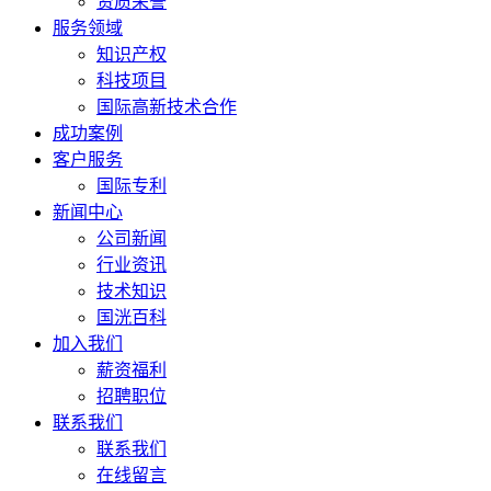
资质荣誉
服务领域
知识产权
科技项目
国际高新技术合作
成功案例
客户服务
国际专利
新闻中心
公司新闻
行业资讯
技术知识
国洸百科
加入我们
薪资福利
招聘职位
联系我们
联系我们
在线留言