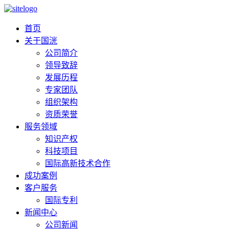
首页
关于国洸
公司简介
领导致辞
发展历程
专家团队
组织架构
资质荣誉
服务领域
知识产权
科技项目
国际高新技术合作
成功案例
客户服务
国际专利
新闻中心
公司新闻