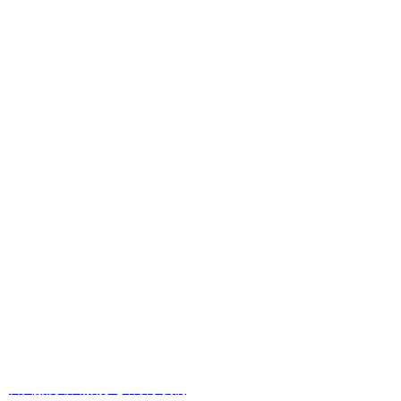
首页
服务领域
拨打电话
联系我们