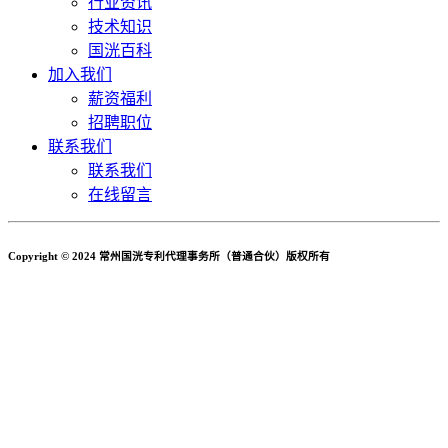
行业资讯
技术知识
国洸百科
加入我们
薪资福利
招聘职位
联系我们
联系我们
在线留言
Copyright © 2024 常州国洸专利代理事务所（普通合伙）版权所有