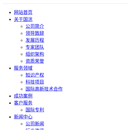
网站首页
关于国洸
公司简介
领导致辞
发展历程
专家团队
组织架构
资质荣誉
服务领域
知识产权
科技项目
国际高新技术合作
成功案例
客户服务
国际专利
新闻中心
公司新闻