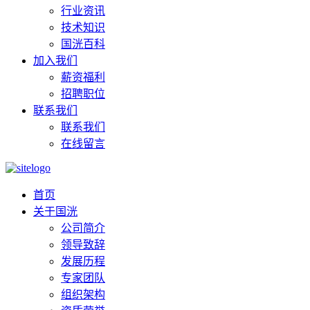
行业资讯
技术知识
国洸百科
加入我们
薪资福利
招聘职位
联系我们
联系我们
在线留言
首页
关于国洸
公司简介
领导致辞
发展历程
专家团队
组织架构