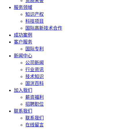
资质荣誉
服务领域
知识产权
科技项目
国际高新技术合作
成功案例
客户服务
国际专利
新闻中心
公司新闻
行业资讯
技术知识
国洸百科
加入我们
薪资福利
招聘职位
联系我们
联系我们
在线留言