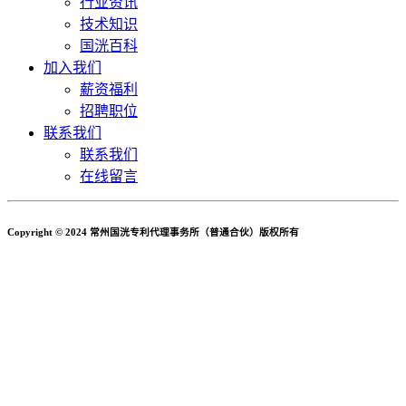
行业资讯
技术知识
国洸百科
加入我们
薪资福利
招聘职位
联系我们
联系我们
在线留言
Copyright © 2024 常州国洸专利代理事务所（普通合伙）版权所有